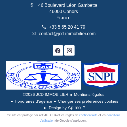
46 Boulevard Léon Gambetta
46000 Cahors
France
+33 5 65 20 41 79
contact@jcd-immobilier.com
©2026 JCD IMMOBILIER
Mentions légales
Honoraires d'agence
Changer ses préférences cookies
Apimo™
Design by
Ce site est protégé par reCAPTCHA et les règles de
confidentialité
et les
conditions
d'utilisation
de Google s'appliquent.